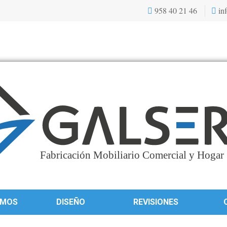
958 40 21 46
inf
OMOS
DISEÑO
REVISIONES