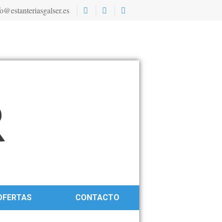
o@estanteriasgalser.es
OFERTAS
CONTACTO