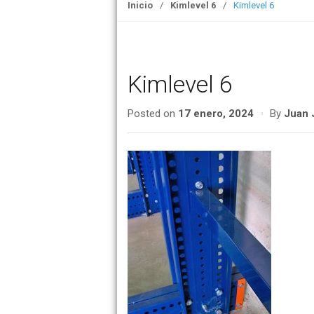
Inicio
/
Kimlevel 6
/
Kimlevel 6
o
n
Kimlevel 6
Posted on
17 enero, 2024
By
Juan 