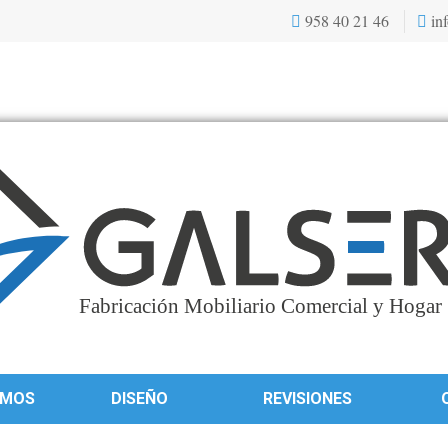
958 40 21 46
inf
OMOS
DISEÑO
REVISIONES