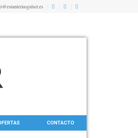
o@estanteriasgalser.es
OFERTAS
CONTACTO