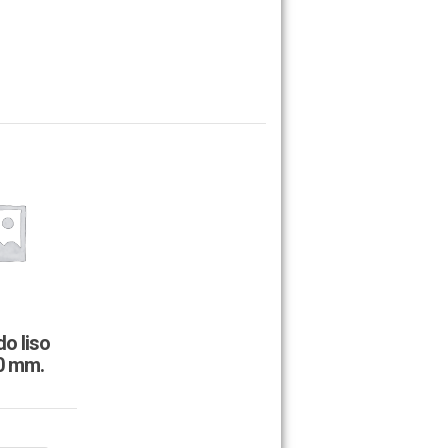
do liso
0 mm.