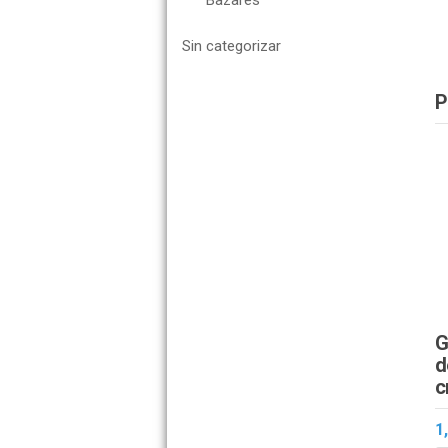
Bazares
Sin categorizar
P
G
d
c
1