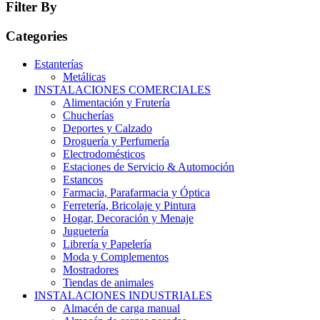
Filter By
Categories
Estanterías
Metálicas
INSTALACIONES COMERCIALES
Alimentación y Frutería
Chucherías
Deportes y Calzado
Droguería y Perfumería
Electrodomésticos
Estaciones de Servicio & Automoción
Estancos
Farmacia, Parafarmacia y Óptica
Ferretería, Bricolaje y Pintura
Hogar, Decoración y Menaje
Juguetería
Librería y Papelería
Moda y Complementos
Mostradores
Tiendas de animales
INSTALACIONES INDUSTRIALES
Almacén de carga manual