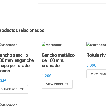
roductos relacionados
ancho sencillo
Gancho metálico
Rotula ni
00 mm. enganche
de 100 mm.
hapa perforado
cromado
0,00
€
lanco
VIEW PRO
1,20
€
,34
€
VIEW PRODUCT
VIEW PRODUCT