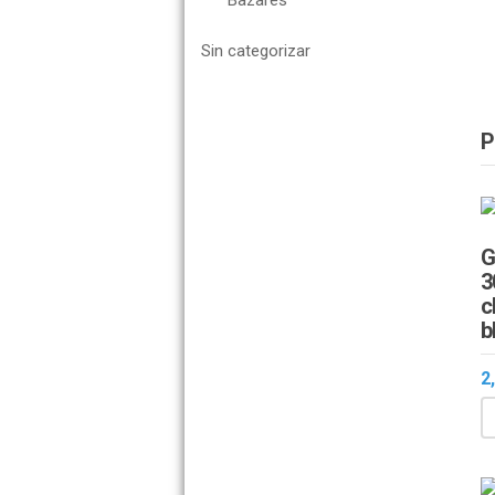
Bazares
Sin categorizar
P
G
3
c
b
2