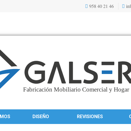
958 40 21 46
inf
OMOS
DISEÑO
REVISIONES