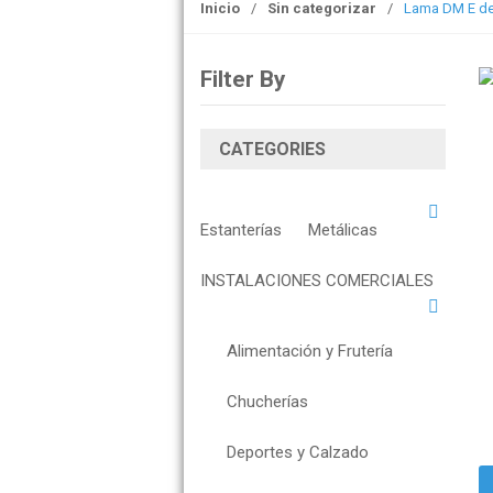
Inicio
/
Sin categorizar
/
Lama DM E de 
o
n
Filter By
CATEGORIES
Estanterías
Metálicas
INSTALACIONES COMERCIALES
Alimentación y Frutería
Chucherías
Deportes y Calzado