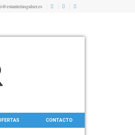
o@estanteriasgalser.es
OFERTAS
CONTACTO