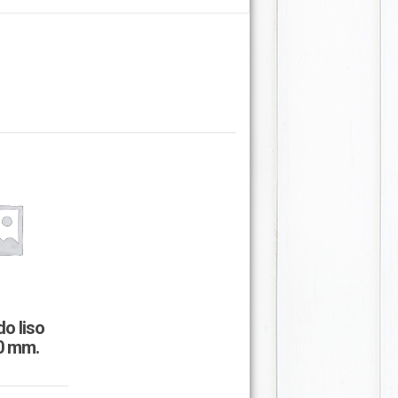
do liso
0 mm.