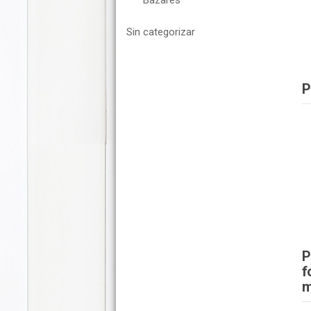
Bazares
Sin categorizar
P
P
f
m