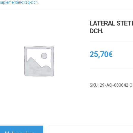
 suplementario Izq-Dch.
LATERAL STET
DCH.
25,70
€
SKU:
29-AC-000042
C