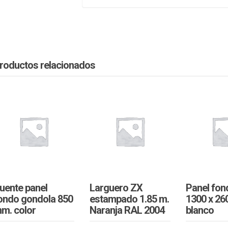
roductos relacionados
uente panel
Larguero ZX
Panel fon
ondo gondola 850
estampado 1.85 m.
1300 x 26
m. color
Naranja RAL 2004
blanco