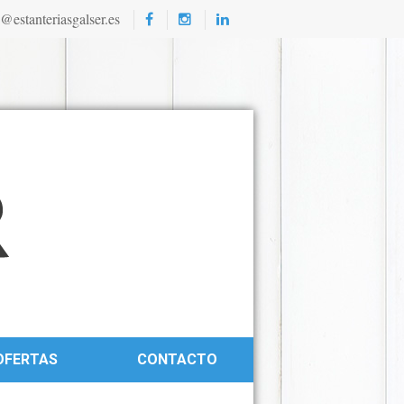
@estanteriasgalser.es
OFERTAS
CONTACTO