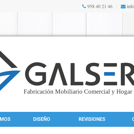
958 40 21 46
info
OMOS
DISEÑO
REVISIONES