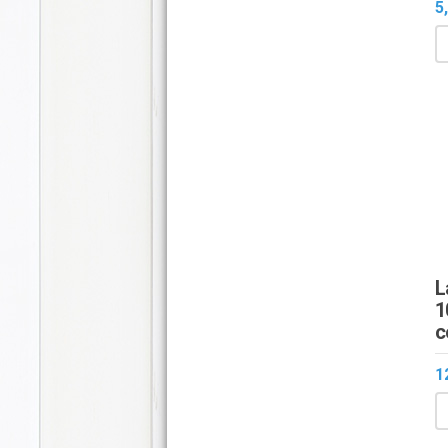
5
L
1
c
1