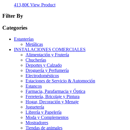
413,80
€
View Product
Filter By
Categories
Estanterías
Metálicas
INSTALACIONES COMERCIALES
Alimentación y Frutería
Chucherías
Deportes y Calzado
Droguería y Perfumería
Electrodomésticos
Estaciones de Servicio & Automoción
Estancos
Farmacia, Parafarmacia y Óptica
Ferretería, Bricolaje y Pintura
Hogar, Decoración y Menaje
Juguetería
Librería y Papelería
Moda y Complementos
Mostradores
Tiendas de animales