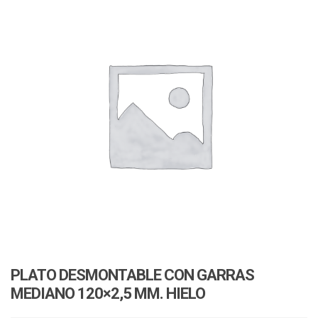
v
i
i
o
g
n
a
t
i
o
n
PLATO DESMONTABLE CON GARRAS
MEDIANO 120×2,5 MM. HIELO