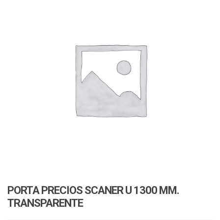
v
i
i
o
g
n
a
t
i
o
n
PORTA PRECIOS SCANER U 1300 MM.
TRANSPARENTE