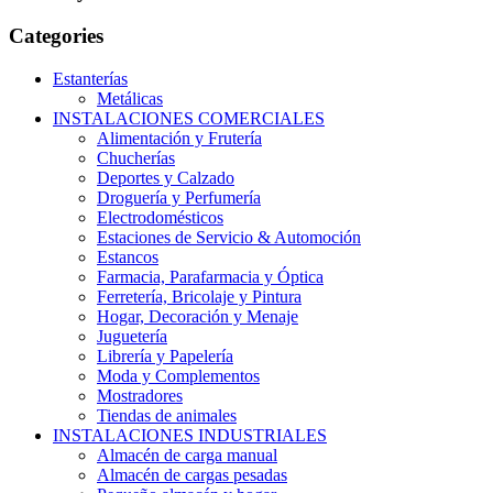
Categories
Estanterías
Metálicas
INSTALACIONES COMERCIALES
Alimentación y Frutería
Chucherías
Deportes y Calzado
Droguería y Perfumería
Electrodomésticos
Estaciones de Servicio & Automoción
Estancos
Farmacia, Parafarmacia y Óptica
Ferretería, Bricolaje y Pintura
Hogar, Decoración y Menaje
Juguetería
Librería y Papelería
Moda y Complementos
Mostradores
Tiendas de animales
INSTALACIONES INDUSTRIALES
Almacén de carga manual
Almacén de cargas pesadas