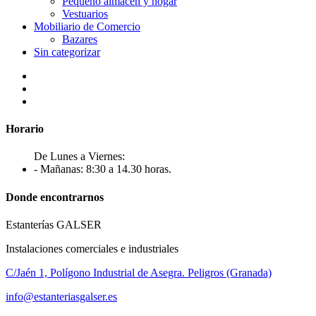
Pequeño almacén y hogar
Vestuarios
Mobiliario de Comercio
Bazares
Sin categorizar
Horario
De Lunes a Viernes:
- Mañanas: 8:30 a 14.30 horas.
Donde encontrarnos
Estanterías GALSER
Instalaciones comerciales e industriales
C/Jaén 1, Polígono Industrial de Asegra. Peligros (Granada)
info@estanteriasgalser.es