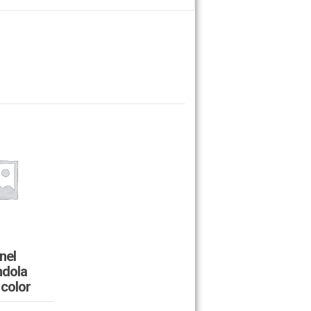
nel
ndola
color