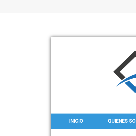
S
S
k
k
i
i
p
p
t
t
o
o
n
c
a
o
v
n
i
t
g
e
a
n
INICIO
QUIENES S
t
t
i