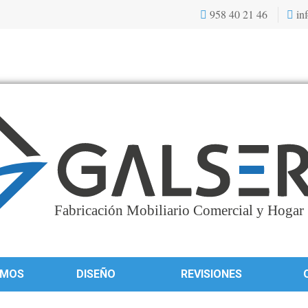
958 40 21 46
inf
OMOS
DISEÑO
REVISIONES