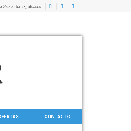
o@estanteriasgalser.es
OFERTAS
CONTACTO