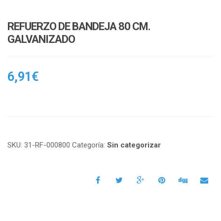
n
i
a
o
REFUERZO DE BANDEJA 80 CM.
v
n
GALVANIZADO
i
g
a
6,91
€
t
i
o
n
SKU:
31-RF-000800
Categoría:
Sin categorizar