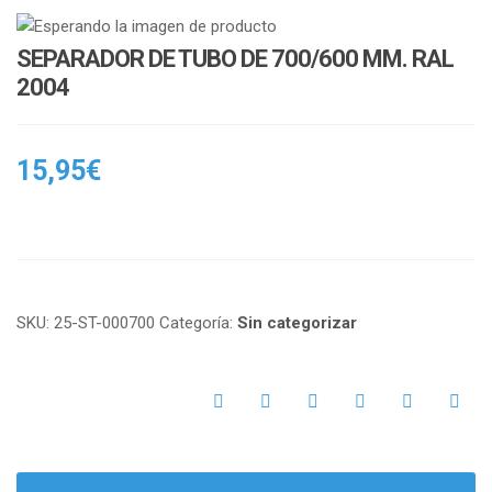
n
i
a
o
SEPARADOR DE TUBO DE 700/600 MM. RAL
v
n
2004
i
g
a
15,95
€
t
i
o
n
SKU:
25-ST-000700
Categoría:
Sin categorizar