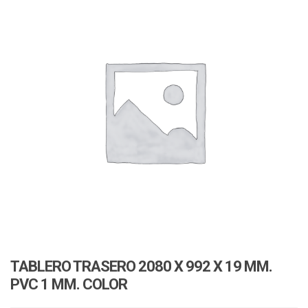
v
i
i
o
g
n
a
t
i
o
n
TABLERO TRASERO 2080 X 992 X 19 MM.
PVC 1 MM. COLOR