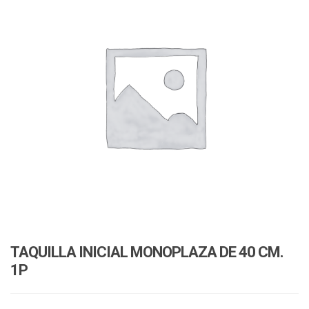
v
i
i
o
g
n
a
t
i
o
n
TAQUILLA INICIAL MONOPLAZA DE 40 CM.
1P