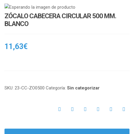
n
i
a
o
ZÓCALO CABECERA CIRCULAR 500 MM.
v
n
BLANCO
i
g
a
11,63
€
t
i
o
n
SKU:
23-CC-ZO0500
Categoría:
Sin categorizar