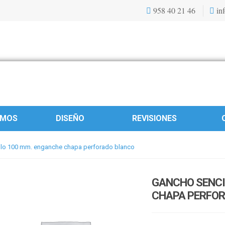
958 40 21 46
inf
OMOS
DISEÑO
REVISIONES
llo 100 mm. enganche chapa perforado blanco
GANCHO SENCI
CHAPA PERFO