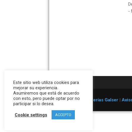
D
- 
Este sitio web utiliza cookies para
mejorar su experiencia.
Asumiremos que está de acuerdo
con esto, pero puede optar por no
© 1996-2026
Estanterías Galser
|
Aviso
participar si lo desea.
Cookie settings
ACCEPTO