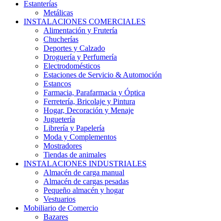
Estanterías
Metálicas
INSTALACIONES COMERCIALES
Alimentación y Frutería
Chucherías
Deportes y Calzado
Droguería y Perfumería
Electrodomésticos
Estaciones de Servicio & Automoción
Estancos
Farmacia, Parafarmacia y Óptica
Ferretería, Bricolaje y Pintura
Hogar, Decoración y Menaje
Juguetería
Librería y Papelería
Moda y Complementos
Mostradores
Tiendas de animales
INSTALACIONES INDUSTRIALES
Almacén de carga manual
Almacén de cargas pesadas
Pequeño almacén y hogar
Vestuarios
Mobiliario de Comercio
Bazares