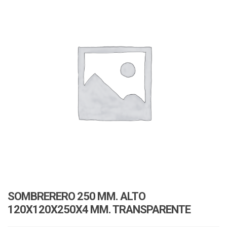
v
i
i
o
g
n
a
t
i
o
n
SOMBRERERO 250 MM. ALTO
120X120X250X4 MM. TRANSPARENTE